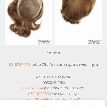
No Caption
No Caption
סניפים :
סניף ראשי רמת גן: רחוב הרא"ה 79
טלפון:
03-5797279
מומלץ לתאם תור מראש
נקודות מכירה
*ירושלים – פאות אילנה קטן
02-6241564
*קריות – פאות יוכי
052-3839546
*צורן\קדימה – ניקה
054-2255591
*רחובות – פאות חיה
08-9459463