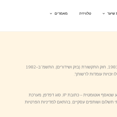
 שיער
טלוויזיה
מאמרים
אנו ברבקה זהבי מכבדים את פרטיות המשתמשים ופועלים בהתאם לחוקי מדינת ישראל, לרבות חוק הגנת הפרטיות, התשמ”א–1981, חוק התקשורת (בזק ושידורים), התשמ”ב–1982
בעת השימוש באתר ייתכן וייאסף מידע במספר דרכים: מידע שאתה מוסר באופן יזום – כגון שם, כתובת דוא”ל, מספר טלפון. מידע שנאסף אוטומטית – כתובת IP, סוג דפדפן, מערכת
י תשלום ושותפים עסקיים, בהתאם למדיניות הפרטיות