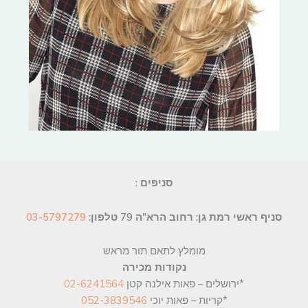
סניפים :
סניף ראשי רמת גן: רחוב הרא"ה 79
טלפון:
03-5797279
מומלץ לתאם תור מראש
נקודות מכירה
*ירושלים – פאות אילנה קטן
02-6241564
*קריות – פאות יוכי
052-3839546